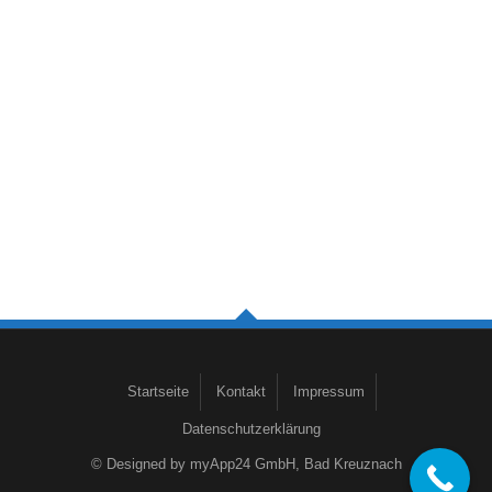
Quisque
Cras in anteid
pharetra
metus
Pellentesque
Etiam
habitant
egetnisisit
Startseite
Kontakt
Impressum
Datenschutzerklärung
© Designed by
myApp24 GmbH, Bad Kreuznach